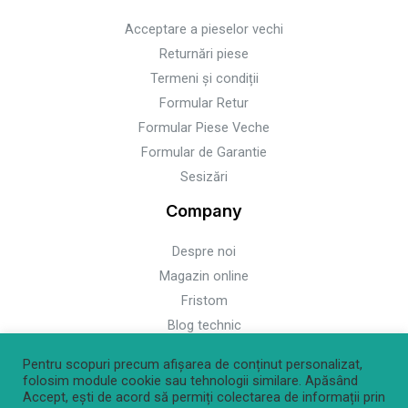
Acceptare a pieselor vechi
Returnări piese
Termeni și condiții
Formular Retur
Formular Piese Veche
Formular de Garantie
Sesizări
Company
Despre noi
Magazin online
Fristom
Blog technic
Pentru scopuri precum afișarea de conținut personalizat,
folosim module cookie sau tehnologii similare. Apăsând
Accept, ești de acord să permiți colectarea de informații prin