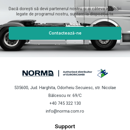
Dacă dorești să devii partenerul nostru și ai câteva întrebări
legate de programul nostru, suntem la dispoziția ta.
Contactează-ne
535600, Jud. Harghita, Odorheiu Secuiesc, str. Nicolae
Bălcescu nr. 69/C
+40 745 322 130
info@norma.com.ro
Support